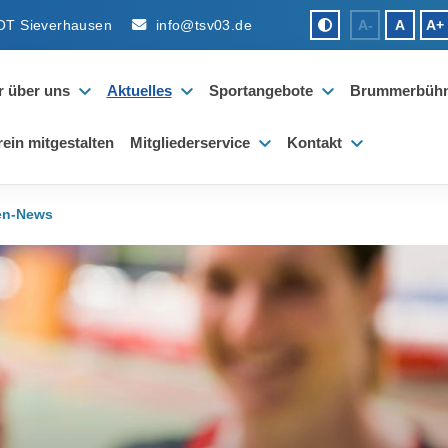
OT Sieverhausen
info@tsv03.de
A-
A
A+
r über uns
Aktuelles
Sportangebote
Brummerbüh
rein mitgestalten
Mitgliederservice
Kontakt
en-News