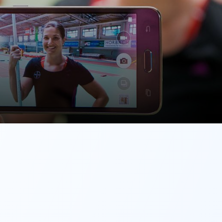
Mitglieder-Service
G
Alles zur Mitgliedschaft
TS
Downloads
Hä
Termine
31