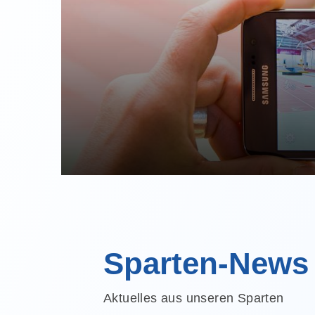
Quicklinks
Sportangebote finden
Sparten-News
Unser Sportangebot
Sportsuche
Aktuelles aus unseren Sparten
Ausfälle und Vertretungen