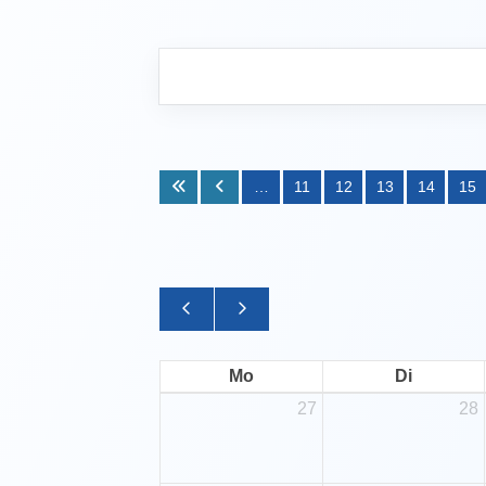
Deutsches Sportabzeichen
…
11
12
13
14
15
Mo
Di
27
28