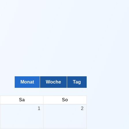
info@tsv03.de
Monat
Woche
Tag
Sa
So
1
2