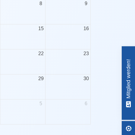
8
9
15
16
22
23
Mitglied werden!
29
30
5
6