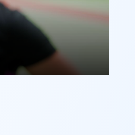
eschäftsstelle
V 03 Sievershausen
melerwalder Straße 26
275 Lehrte OT Sieverhausen