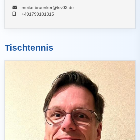
meike.bruenker@tsv03.de
+491799101315
Tischtennis