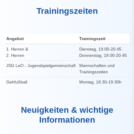
Trainingszeiten
Angebot
Trainingszeit
T
1. Herren &
Dienstag, 19.00-20.45
S
2. Herren
Donnerstag, 19.00-20.45
R
JSG LeO - Jugendspielgemeinschaft
Mannschaften und
S
Trainingszeiten
S
Gehfußball
Montag, 18.30-19.30h
S
Neuigkeiten & wichtige
Informationen